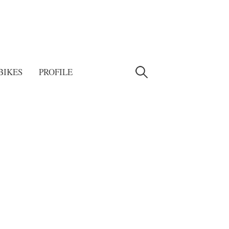
検
BIKES
PROFILE
索: