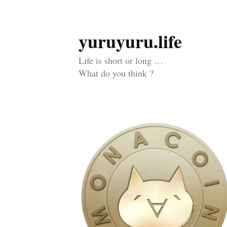
yuruyuru.life
コ
ン
Life is short or long …
テ
What do you think ?
ン
ツ
へ
ス
キ
ッ
プ