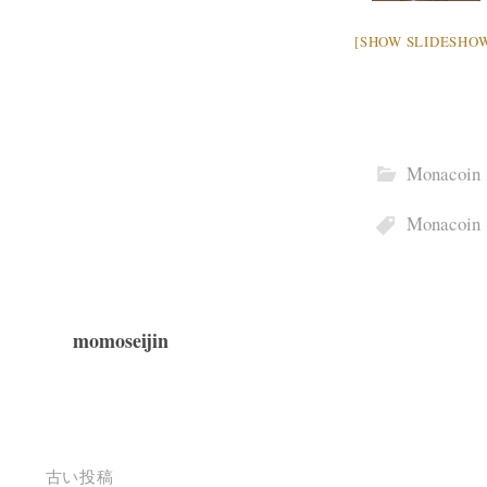
[SHOW SLIDESHO
Monacoin
Monacoin
momoseijin
投
古い投稿