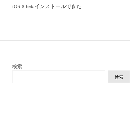
iOS 8 betaインストールできた
稿
ナ
ビ
ゲ
ー
シ
ョ
検索
ン
検索