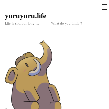
メ
ニ
ュ
yuruyuru.life
コ
ー
ン
Life is short or long … What do you think ?
テ
ン
ツ
へ
ス
キ
ッ
プ