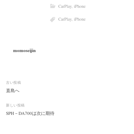
CarPlay
,
iPhone
CarPlay
,
iPhone
momoseijin
投
古い投稿
稿
直島へ
ナ
ビ
新しい投稿
SPH－DA700は次に期待
ゲ
ー
シ