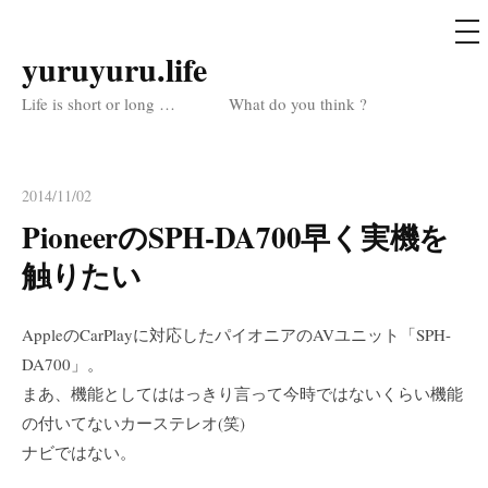
メ
ニ
ュ
yuruyuru.life
コ
ー
ン
Life is short or long … What do you think ?
テ
ン
ツ
2014/11/02
へ
PioneerのSPH-DA700早く実機を
ス
触りたい
キ
ッ
プ
AppleのCarPlayに対応したパイオニアのAVユニット「SPH-
DA700」。
まあ、機能としてははっきり言って今時ではないくらい機能
の付いてないカーステレオ(笑)
ナビではない。