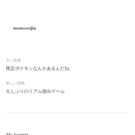
momoseijin
投
古い投稿
稿
限定ポケモンなんかあるんだね
ナ
ビ
新しい投稿
久しぶりのリアル脱出ゲーム
ゲ
ー
シ
ョ
ン
My Account