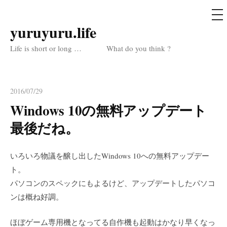
メ
ニ
ュ
yuruyuru.life
コ
ー
ン
Life is short or long … What do you think ?
テ
ン
ツ
2016/07/29
へ
Windows 10の無料アップデート
ス
最後だね。
キ
ッ
プ
いろいろ物議を醸し出したWindows 10への無料アップデー
ト。
パソコンのスペックにもよるけど、アップデートしたパソコ
ンは概ね好調。
ほぼゲーム専用機となってる自作機も起動はかなり早くなっ