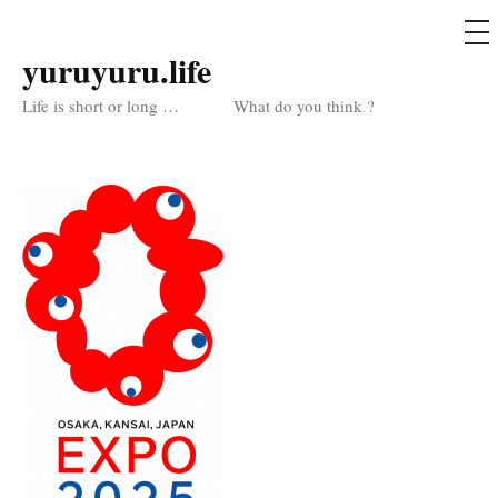
メ
ニ
ュ
yuruyuru.life
コ
ー
ン
Life is short or long … What do you think ?
テ
ン
ツ
へ
ス
キ
ッ
プ