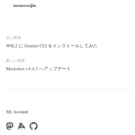
momoseijin
投
古い投稿
稿
WSL2 に Gemini CLI をインストールしてみた
ナ
ビ
新しい投稿
Mastodon v4.4.3 へアップデート
ゲ
ー
シ
ョ
ン
My Account