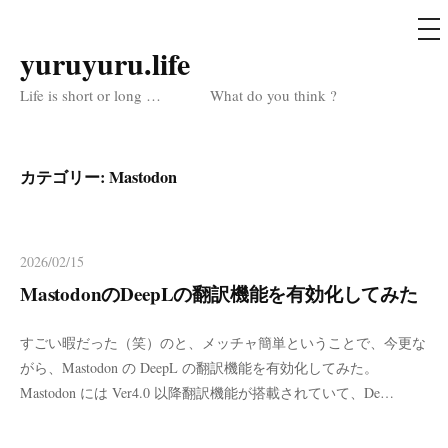
メ
ニ
ュ
yuruyuru.life
コ
ー
ン
Life is short or long … What do you think ?
テ
ン
ツ
カテゴリー:
Mastodon
へ
ス
キ
2026/02/15
ッ
MastodonのDeepLの翻訳機能を有効化してみた
プ
すごい暇だった（笑）のと、メッチャ簡単ということで、今更な
がら、Mastodon の DeepL の翻訳機能を有効化してみた。
Mastodon には Ver4.0 以降翻訳機能が搭載されていて、De…