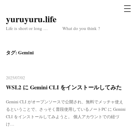
メ
ニ
ュ
yuruyuru.life
コ
ー
ン
Life is short or long … What do you think ?
テ
ン
ツ
タグ:
Gemini
へ
ス
キ
2025/07/02
ッ
WSL2 に Gemini CLI をインストールしてみた
プ
Gemini CLI がオープンソースで公開され、無料でメッチャ使え
るということで、さっそく普段使用しているノートPC に Gemini
CLI をインストールしてみようと。 個人アカウントでの紐づ
け…