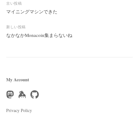
投
古い投稿
稿
マイニングマシンできた
ナ
ビ
新しい投稿
なかなかMonacoin集まらないね
ゲ
ー
シ
ョ
ン
My Account
Privacy Policy