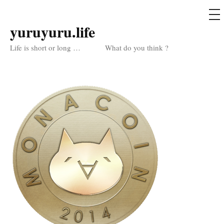
メ
ニ
ュ
yuruyuru.life
コ
ー
ン
Life is short or long … What do you think ?
テ
ン
ツ
へ
ス
キ
ッ
プ