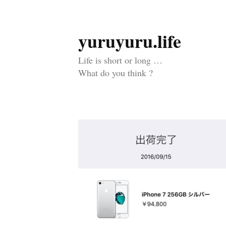
yuruyuru.life
コ
ン
Life is short or long …
テ
What do you think ?
ン
ツ
へ
ス
キ
ッ
プ