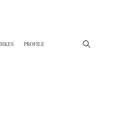
検
BIKES
PROFILE
索: