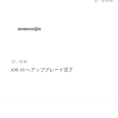
iPhone
momoseijin
投
古い投稿
iOS 10 へアップグレード完了
稿
ナ
ビ
ゲ
ー
シ