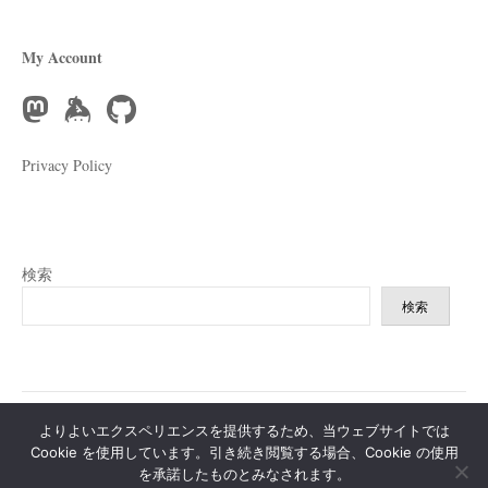
ン
My Account
Privacy Policy
検索
検索
よりよいエクスペリエンスを提供するため、当ウェブサイトでは
|
|
Powered by
WordPress
Theme:
Write
by Themegraphy
Modified by
Cookie を使用しています。引き続き閲覧する場合、Cookie の使用
を承諾したものとみなされます。
yuruyuru.life