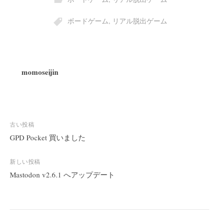
ボードゲーム
,
リアル脱出ゲーム
momoseijin
投
古い投稿
稿
GPD Pocket 買いました
ナ
ビ
新しい投稿
Mastodon v2.6.1 へアップデート
ゲ
ー
シ
ョ