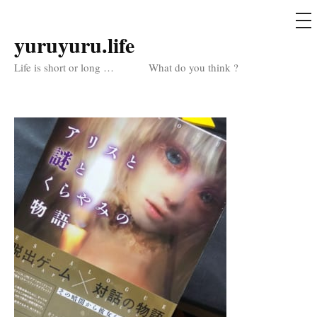
メ
ニ
ュ
yuruyuru.life
コ
ー
ン
Life is short or long … What do you think ?
テ
ン
ツ
へ
ス
キ
ッ
プ