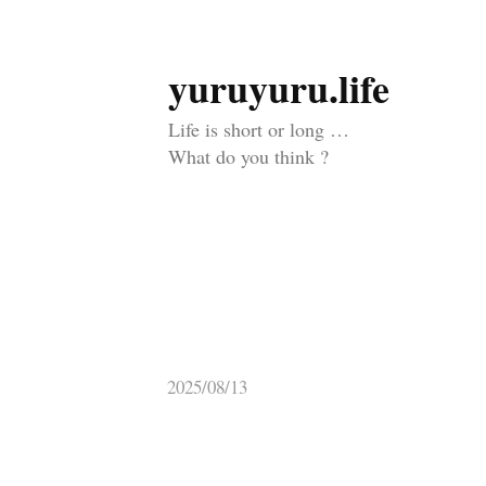
yuruyuru.life
コ
ン
Life is short or long …
テ
What do you think ?
ン
ツ
へ
ス
キ
ッ
2025/08/13
プ