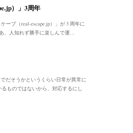
pe.jp）」3周年
プ（real-escape.jp）」が 3 周年に
まあ、人知れず勝手に楽しんで運…
までだそうかというくらい日常が異常に
かるものではないから、対応するにし