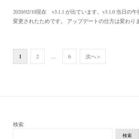
2020/02/10現在 v3.1.1 が出ています。v3.1.0 当
変更されたためです。 アップデートの仕方は変わり
投
1
2
…
6
次へ »
稿
の
ペ
ー
ジ
送
り
検索
検索