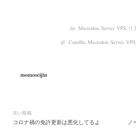
Mastodon
,
Server
,
VPS
,
リ
ConoHa
,
Mastodon
,
Server
,
VPS
momoseijin
投
古い投稿
コロナ禍の免許更新は悪化してるよ
ノー
稿
ナ