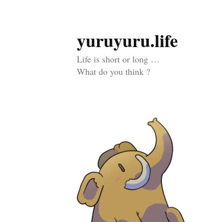
yuruyuru.life
コ
ン
Life is short or long …
テ
What do you think ?
ン
ツ
へ
ス
キ
ッ
プ