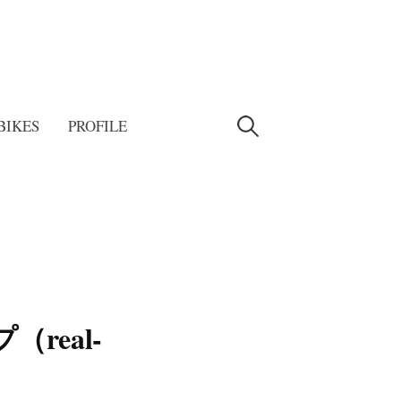
検
BIKES
PROFILE
索:
（real-