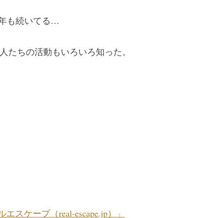
4 年も続いてる…
T系の人たちの活動もいろいろ知った。
）
。
エスケープ（real-escape.jp）」