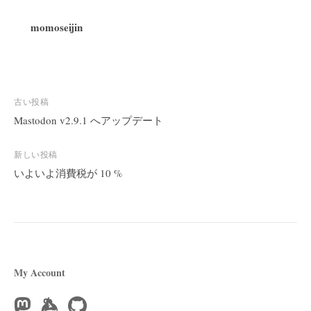
momoseijin
投
古い投稿
稿
Mastodon v2.9.1 へアップデート
ナ
ビ
新しい投稿
いよいよ消費税が 10 %
ゲ
ー
シ
ョ
ン
My Account