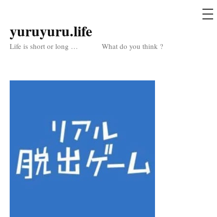
メ
ニ
ュ
yuruyuru.life
コ
ー
ン
Life is short or long … What do you think ?
テ
ン
ツ
へ
ス
キ
ッ
プ