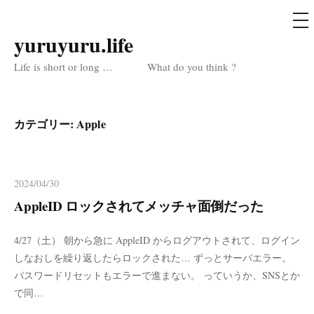
メ
ニ
ュ
yuruyuru.life
コ
ー
ン
Life is short or long … What do you think ?
テ
ン
ツ
カテゴリー:
Apple
へ
ス
キ
2024/04/30
ッ
AppleID ロックされてメッチャ面倒だった
プ
4/27（土） 朝から急に AppleID からログアウトされて、ログイン
しなおしを繰り返したらロックされた… ずっとサーバエラー。
パスワードリセットもエラーで進まない。 っていうか、SNSとか
で同…