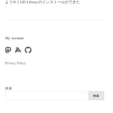
ようやくGD Libraryのインストールができた
ゲ
ー
シ
ョ
ン
My Account
Privacy Policy
検索
検索