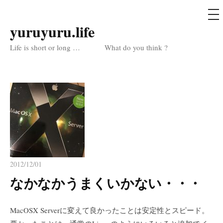
メ
ニ
ュ
yuruyuru.life
コ
ー
ン
Life is short or long … What do you think ?
テ
ン
ツ
へ
ス
キ
ッ
プ
2012/12/01
なかなかうまくいかない・・・
MacOSX Serverに変えて良かったことは安定性とスピード。