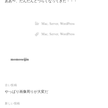
ああ〜、だんだんとつらくなってきた・・・
Mac
,
Server
,
WordPress
Mac
,
Server
,
WordPress
momoseijin
投
古い投稿
稿
やっぱり画像周りが大変だ
ナ
ビ
新しい投稿