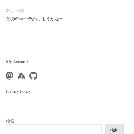
ナ
ビ
新しい投稿
どのiPhone予約しようかな〜
ゲ
ー
シ
ョ
ン
My Account
Privacy Policy
検索
検索