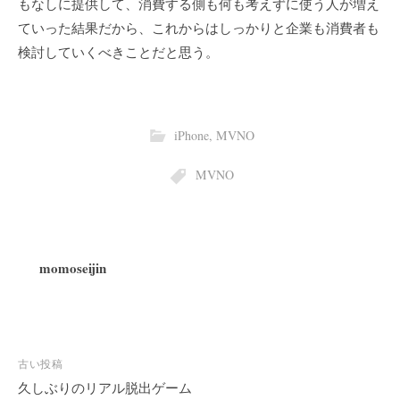
もなしに提供して、消費する側も何も考えずに使う人が増え
ていった結果だから、これからはしっかりと企業も消費者も
検討していくべきことだと思う。
iPhone
,
MVNO
MVNO
momoseijin
投
古い投稿
稿
久しぶりのリアル脱出ゲーム