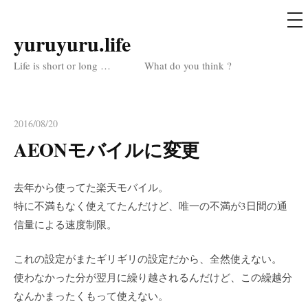
メ
ニ
ュ
yuruyuru.life
コ
ー
ン
Life is short or long … What do you think ?
テ
ン
ツ
2016/08/20
へ
AEONモバイルに変更
ス
キ
去年から使ってた楽天モバイル。
ッ
特に不満もなく使えてたんだけど、唯一の不満が3日間の通
プ
信量による速度制限。
これの設定がまたギリギリの設定だから、全然使えない。
使わなかった分が翌月に繰り越されるんだけど、この繰越分
なんかまったくもって使えない。