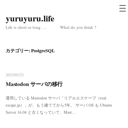
メ
ニ
ュ
yuruyuru.life
コ
ー
ン
Life is short or long … What do you think ?
テ
ン
ツ
カテゴリー:
PostgreSQL
へ
ス
キ
2023/01/21
ッ
Mastodon サーバの移行
プ
運用している Mastodon サーバ「リアルエスケープ（real-
escape.jp）」が、もう建ててから5年。 サーバ OS も Ubuntu
Server 16.04 と古くなっていて、Mast…