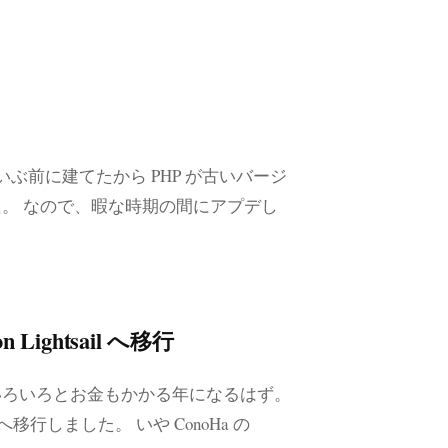
、だいぶ前に建てたから PHP が古いバージ
。 なので、暇な時期の間にアプデし
ightsail へ移行
いろいろとお金もかかる年になるはず。
 へ移行しました。 いや ConoHa の