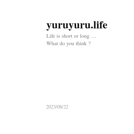
yuruyuru.life
コ
ン
Life is short or long …
テ
What do you think ?
ン
ツ
へ
ス
キ
ッ
2023/08/22
プ