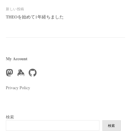
ナ
ビ
新しい投稿
THEOを始めて1年経ちました
ゲ
ー
シ
ョ
ン
My Account
Privacy Policy
検索
検索