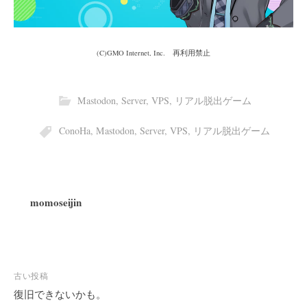
(C)GMO Internet, Inc. 再利用禁止
Mastodon
,
Server
,
VPS
,
リアル脱出ゲーム
ConoHa
,
Mastodon
,
Server
,
VPS
,
リアル脱出ゲーム
momoseijin
投
古い投稿
稿
復旧できないかも。