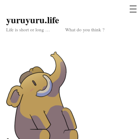
メ
ニ
ュ
yuruyuru.life
コ
ー
ン
Life is short or long … What do you think ?
テ
ン
ツ
へ
ス
キ
ッ
プ