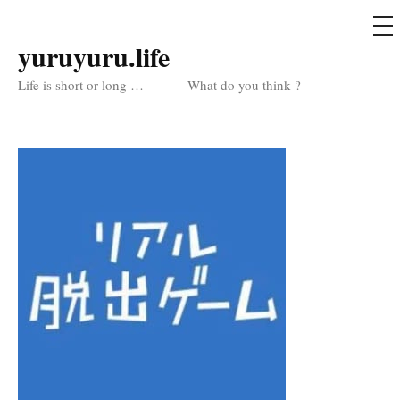
メ
ニ
ュ
yuruyuru.life
コ
ー
ン
Life is short or long … What do you think ?
テ
ン
ツ
へ
ス
キ
ッ
プ