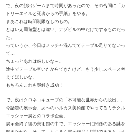
で、夜の脱出ゲームまで時間があったので、その合間に「カ
トリーエイルと死者からの手紙」をやる。
まあこれは時間制限なしのもの。
とはいえ周遊型とは違い、ナゾビルの中だけでするものだっ
た。
っていうか、今日はメッチャ混んでてテーブル足りてないっ
て…
ちょっとあれは厳しいな～。
途中でテーブル空いたからできたけど、もう少しスペース考
えてほしいな。
もちろんこれも謎解き成功！
で、夜はクロネコキューブの「不可能な世界からの脱出」。
今話題の展示会、あべのハルカス美術館でやってるミラクル
エッシャー展とのコラボ企画。
展示会終了後の美術館の中で、エッシャーに関係のある謎を
解きながら、そして、もちろん展示作品も堪能できるという