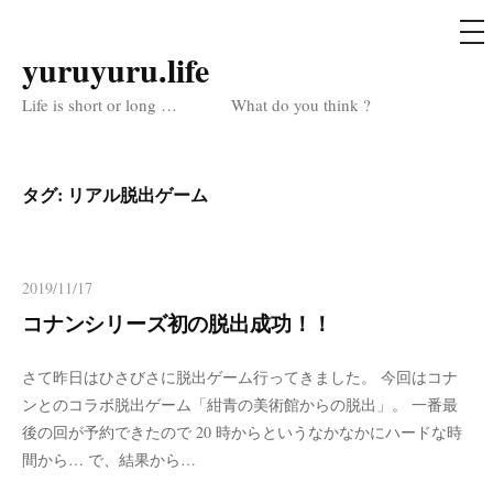
メ
ニ
ュ
yuruyuru.life
コ
ー
ン
Life is short or long … What do you think ?
テ
ン
ツ
タグ:
リアル脱出ゲーム
へ
ス
キ
2019/11/17
ッ
コナンシリーズ初の脱出成功！！
プ
さて昨日はひさびさに脱出ゲーム行ってきました。 今回はコナ
ンとのコラボ脱出ゲーム「紺青の美術館からの脱出」。 一番最
後の回が予約できたので 20 時からというなかなかにハードな時
間から… で、結果から…