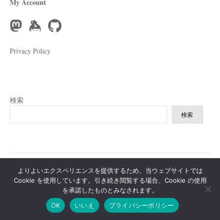
My Account
り
Privacy Policy
検索
検索
よりよいエクスペリエンスを提供するため、当ウェブサイトでは
|
|
Cookie を使用しています。引き続き閲覧する場合、Cookie の使用
Powered by
WordPress
Theme:
Write
by Themegraphy
Modified by
を承諾したものとみなされます。
yuruyuru.life
OK
いいえ
プライバシーポリシー